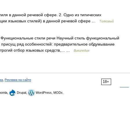
иля в данной речевой сфере. 2. Одно из типических
ации языковых стилей) в данной речевой сфере …
Толковый
 Функциональные стили речи Научный стиль функциональный
му присущ ряд особенностей: предварительное обдумывание
 строгий отбор языковых средств,… …
Википедия
ка
,
Реклама на сайте
18+
omla,
Drupal,
WordPress, MODx.