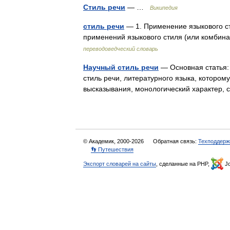
Стиль речи
— …
Википедия
стиль речи
— 1. Применение языкового ст
применений языкового стиля (или комбин
переводоведческий словарь
Научный стиль речи
— Основная статья:
стиль речи, литературного языка, которо
высказывания, монологический характер,
© Академик, 2000-2026
Обратная связь:
Техподдерж
👣 Путешествия
Экспорт словарей на сайты
, сделанные на PHP,
Jo