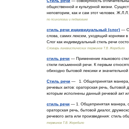
Стиль речи
— совокупность отличительных
общественной и культурной жизни. Сущест
неповторим, как и сам этот человек. Ж.
по психологии и педагогике
стиль речи индивидуальный (слог)
— Ст
слова, самих лексем, уходящий корнями
Слог как индивидуальный стиль речи сос
Словарь лингвистических терминов Т.В. Жеребило
стиль речи
— Применение языкового стиля
стили письменной речи. К первым относя
обиходно бытовой лексики и значительн
Стиль речи
— 1. Общепринятая манера, о
речевых актов: ораторская речь, бытовой 
которым исполнены данный речевой акт и
стиль речи
— 1. Общепринятая манера, сп
ораторская речь, бытовой диалог, дружес
речевого акта или произведения: стиль 
терминов Т.В. Жеребило