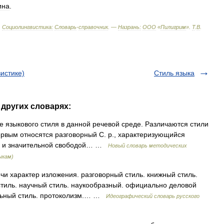
ина
.
.
Социолингвистика:
Словарь
-
справочник
. —
Назрань:
ООО
«
Пилигрим
»
.
Т
.
В
.
истике)
Стиль языка
 других словарях:
зыкового стиля в данной речевой среде. Различаются стили
ервым относятся разговорный С. р., характеризующийся
и и значительной свободой… …
Новый словарь методических
ыкам)
чи характер изложения. разговорный стиль. книжный стиль.
стиль. научный стиль. наукообразный. официально деловой
кольный стиль. протоколизм.… …
Идеографический словарь русского