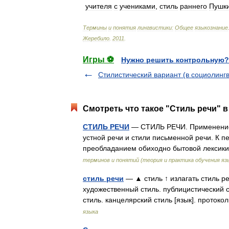
учителя
с
учениками
,
стиль
раннего
Пушк
Термины
и
понятия
лингвистики:
Общее
языкознание
Жеребило
.
2011
.
Игры ⚽
Нужно решить контрольную?
Стилистический вариант (в социолингв
Смотреть что такое "Стиль речи" в
СТИЛЬ РЕЧИ
— СТИЛЬ РЕЧИ. Применение я
устной речи и стили письменной речи. К п
преобладанием обиходно бытовой лексик
терминов и понятий (теория и практика обучения яз
стиль речи
— ▲ стиль ↑ излагать стиль ре
художественный стиль. публицистический 
стиль. канцелярский стиль [язык]. прото
языка