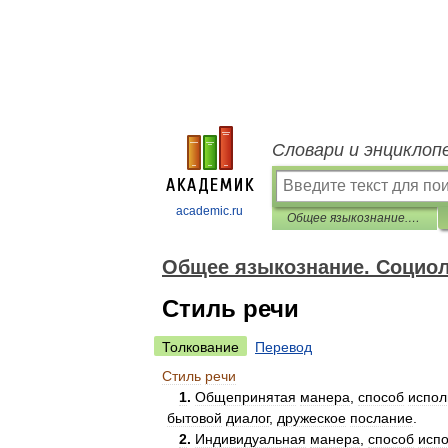
Словари и энциклоп
academic.ru
Общее языкознание. Социолингвистика: Словарь-справочник
Общее языкознание. Социол
Стиль речи
Толкование
Перевод
Стиль
речи
1
.
Общепринятая
манера
,
способ
испол
бытовой
диалог
,
дружеское
послание
.
2
.
Индивидуальная
манера
,
способ
исп