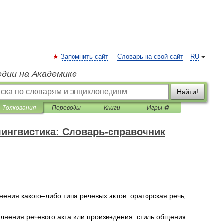
Запомнить сайт
Словарь на свой сайт
RU
едии на Академике
Найти!
Толкования
Переводы
Книги
Игры ⚽
ингвистика: Словарь-справочник
нения
какого
–
либо
типа
речевых
актов:
ораторская
речь
,
олнения
речевого
акта
или
произведения:
стиль
общения