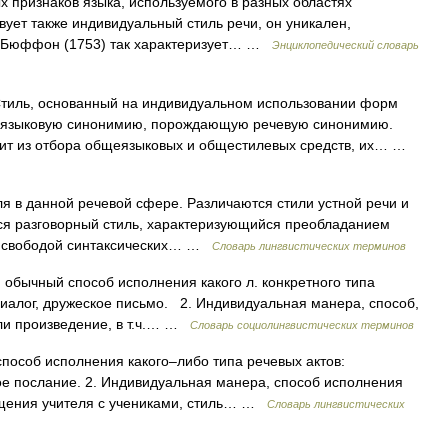
 признаков языка, используемого в разных областях
вует также индивидуальный стиль речи, он уникален,
Л.Л.Бюффон (1753) так характеризует… …
Энциклопедический словарь
иль, основанный на индивидуальном использовании форм
 в языковую синонимию, порождающую речевую синонимию.
тоит из отбора общеязыковых и общестилевых средств, их… …
 в данной речевой сфере. Различаются стили устной речи и
тся разговорный стиль, характеризующийся преобладанием
ой свободой синтаксических… …
Словарь лингвистических терминов
бычный способ исполнения какого л. конкретного типа
диалог, дружеское письмо. 2. Индивидуальная манера, способ,
ли произведение, в т.ч.… …
Словарь социолингвистических терминов
особ исполнения какого–либо типа речевых актов:
кое послание. 2. Индивидуальная манера, способ исполнения
общения учителя с учениками, стиль… …
Словарь лингвистических